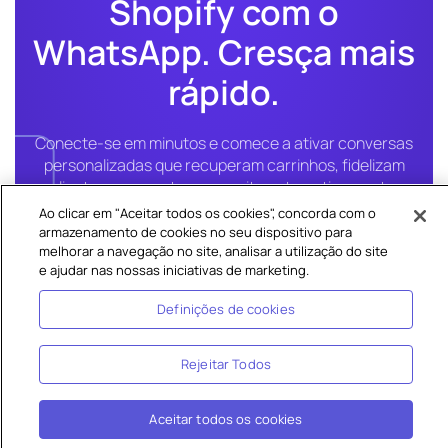
Shopify com o
WhatsApp. Cresça mais
rápido.
Conecte-se em minutos e comece a ativar conversas
personalizadas que recuperam carrinhos, fidelizam
clientes e aumentam a receita automaticamente.
Ao clicar em "Aceitar todos os cookies", concorda com o
armazenamento de cookies no seu dispositivo para
melhorar a navegação no site, analisar a utilização do site
e ajudar nas nossas iniciativas de marketing.
Agendar uma demonstração
Definições de cookies
Rejeitar Todos
Aceitar todos os cookies