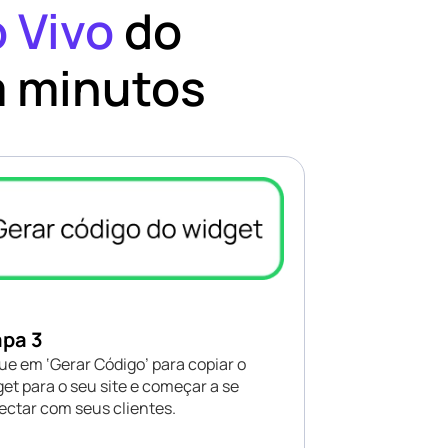
o Vivo
do
 minutos
apa 3
ue em ‘Gerar Código’ para copiar o
et para o seu site e começar a se
ectar com seus clientes.