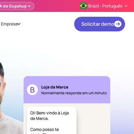
Brazil - Português
IA da Gupshup
Solicitar demo
Empresa