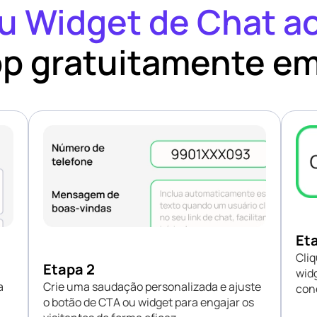
u Widget de Chat a
p gratuitamente em
Et
Cliq
Etapa 2
widg
a
Crie uma saudação personalizada e ajuste
con
o botão de CTA ou widget para engajar os