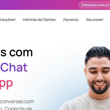
Converse com a 
Soluções
Histórias de Clientes
Parceiros
Recursos
es com
 Chat
App
e conversas com
o. Conecte-se