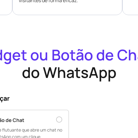
visitantes de forma eficaz.
get ou Botão de Ch
do WhatsApp
çar
ão de Chat
e flutuante que abre um chat no
sApp com um clique