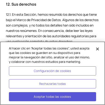
12. Sus derechos
12.1. En esta Sección, hemos resumido los derechos que tiene
bajo el Marco de Privacidad de Datos. Algunos de los derechos
son complejos, y no todos los detalles han sido incluidos en
nuestros resúmenes. En consecuencia, debe leer las leyes
relevantes y orientación de las autoridades regulatorias para
una explicación completa de estos derechos.
Al hacer clic en “Aceptar todas las cookies”, usted acepta
12.2. Sus derechos principales bajo la ley de protección de
que las cookies se guarden en su dispositivo para
datos son:
mejorar la navegación del sitio, analizar el uso del mismo,
y colaborar con nuestros estudios para marketing.
el derecho de acceso;
Configuración de cookies
el derecho de rectificación;
el derecho de eliminación;
Rechazarlas todas
el derecho de restringir el procesamiento;
el derecho de oponerse al procesamiento;
Aceptar todas las cookies
el derecho a la portabilidad de datos;